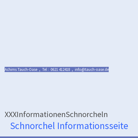
Achims Tauch-Oase , Tel : 0621 412418 , info@tauch-oase.de
XXXInformationenSchnorcheln
Schnorchel Informationsseite